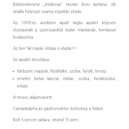
Balatonkenese „őslakosú” részén ikres építésű, de
önálló helyrajzi számú ingatlan eladó.
Az 1970-es években épült tégla épület teljesen
elszeparált a szomszédtól: külön mérőórák, kerítéssel
leválasztva.
Az iker fél másik oldala is eladó!!!
Az épület elosztása:
földszint: nappali, főzőfülke, szoba, fürdő, terasz
emelet: belső lépcső, előtér, szoba, fürdőszoba,
erkély.
A terasz alápincézett.
Cserépkályha és gázkonvektor biztosítja a fűtést.
Bolt 5 perces sétára, strand 15 perc.