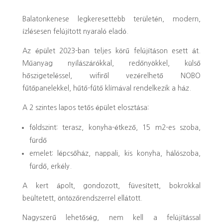
Balatonkenese legkeresettebb területén, modern,
ízlésesen felújított nyaraló eladó.
Az épület 2023-ban teljes körű felújításon esett át.
Műanyag nyílászárókkal, redőnyökkel, külső
hőszigeteléssel, wifiről vezérelhető NOBO
fűtőpanelekkel, hűtő-fűtő klímával rendelkezik a ház.
A 2 szintes lapos tetős épület elosztása:
földszint: terasz, konyha-étkező, 15 m2-es szoba,
fürdő
emelet: lépcsőház, nappali, kis konyha, hálószoba,
fürdő, erkély.
A kert ápolt, gondozott, füvesített, bokrokkal
beültetett, öntözőrendszerrel ellátott.
Nagyszerű lehetőség, nem kell a felújítással