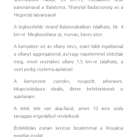
panorámával a Balatonra, Tihanytól Badacsonyig és a
Hegyestű látványával.
A legközelebbi strand Balatonakaliban található, kb. 4
km-re. Megközelítése jó, murvás, köves úton.
A környéken víz és villany nincs, ezért több ingatlannál
a villanyt aggregátorról, és/vagy napelemmel oldották
meg, mivel vezetékes villany 1,5 km-re található, a
vizet pedig ciszterna építéssel.
A környezete csendes, nyugodt, pihenésre,
kikapcsolódásra ideális, illetve befektetésnek is
ajánlanám.
A telek tele van akácfával, amire 10 évre szóló
tarvágási engedéllyel rendelkezik.
Érdeklődés esetén keresse bizalommal a Kissjaksa
Ingatlan Irodát.