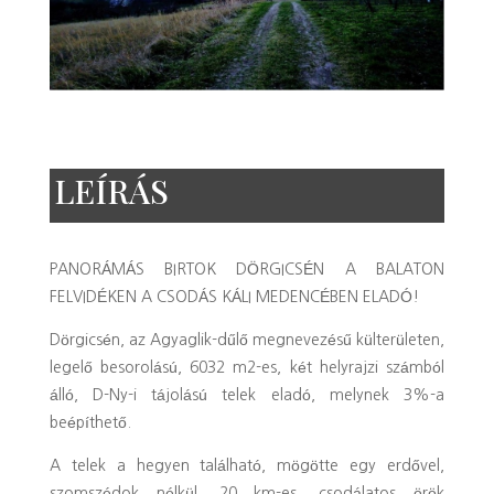
LEÍRÁS
PANORÁMÁS BIRTOK DÖRGICSÉN A BALATON
FELVIDÉKEN A CSODÁS KÁLI MEDENCÉBEN ELADÓ!
Dörgicsén, az Agyaglik-dűlő megnevezésű külterületen,
legelő besorolású, 6032 m2-es, két helyrajzi számból
álló, D-Ny-i tájolású telek eladó, melynek 3%-a
beépíthető.
A telek a hegyen található, mögötte egy erdővel,
szomszédok nélkül, 20 km-es, csodálatos örök