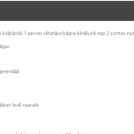
kilátástól 1 perces sétatávolságra kínálunk egy 2 szintes nya
ágai:
 gerendák
nában levő nyaraló