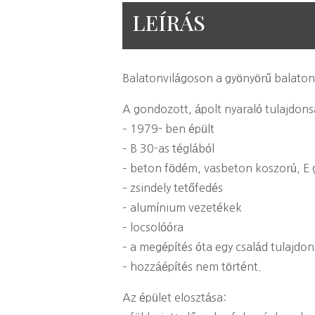
LEÍRÁS
Balatonvilágoson a gyönyörű balatoni 
A gondozott, ápolt nyaraló tulajdons
– 1979- ben épült
– B 30-as téglából
– beton födém, vasbeton koszorú, E
– zsindely tetőfedés
– alumínium vezetékek
– locsolóóra
– a megépítés óta egy család tulajdo
– hozzáépítés nem történt.
Az épület elosztása: