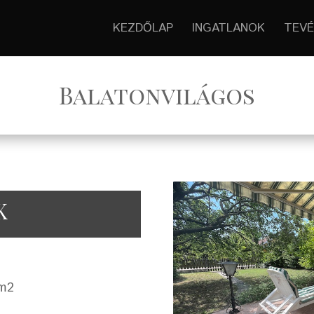
KEZDŐLAP
INGATLANOK
TEVÉ
Balatonvilágos
K
 m2