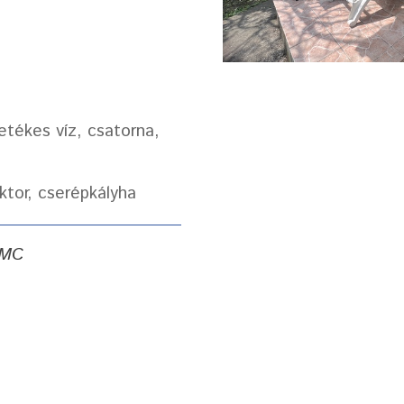
etékes víz, csatorna,
ktor, cserépkályha
_MC