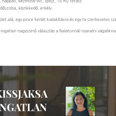
a, nappali, kézmosó-wc, spejz, 18 m2 terasz
ürdőszoba, közlekedő, erkély.
t alá, egy pince került kialakításra és egy fa szerkezetes s
ingatlan nagyszerű választás a Balatonnál nyaralni vágyókn
KISSJAKSA
INGATLAN