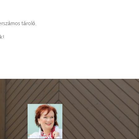
zerszámos tároló.
ak!