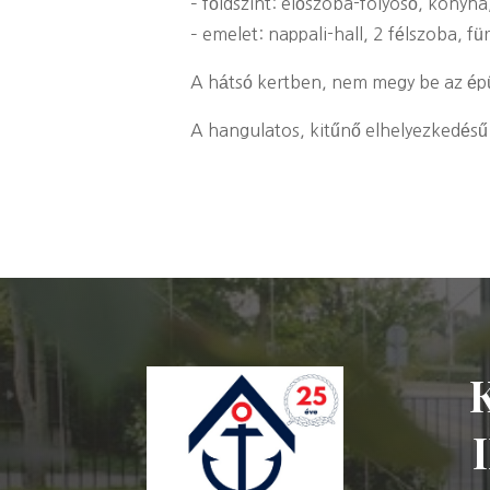
– földszint: előszoba-folyosó, konyh
– emelet: nappali-hall, 2 félszoba, f
A hátsó kertben, nem megy be az épüle
A hangulatos, kitűnő elhelyezkedésű 