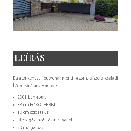
LEÍRÁS
Balatonkenese főútvonal menti részén, újszerű családi
házat kínálunk eladásra.
2001-ben épült
38 cm POROTHERM
10 cm szigetelés
fűtés: gázkazán és infrapanel
30 m2 garázs