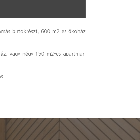
ámás birtokrészt, 600 m2-es ökoház
ő ház, vagy négy 150 m2-es apartman
ás.