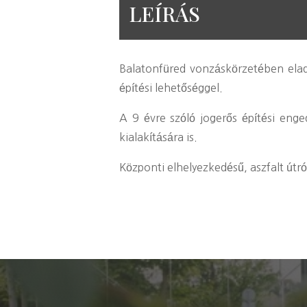
LEÍRÁS
Balatonfüred vonzáskörzetében ela
építési lehetőséggel.
A 9 évre szóló jogerős építési eng
kialakítására is.
Központi elhelyezkedésű, aszfalt útró