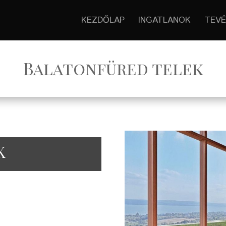
KEZDŐLAP
INGATLANOK
TEVÉ
Balatonfüred telek
K