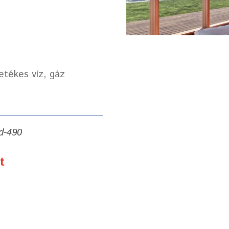
etékes víz, gáz
d-490
t