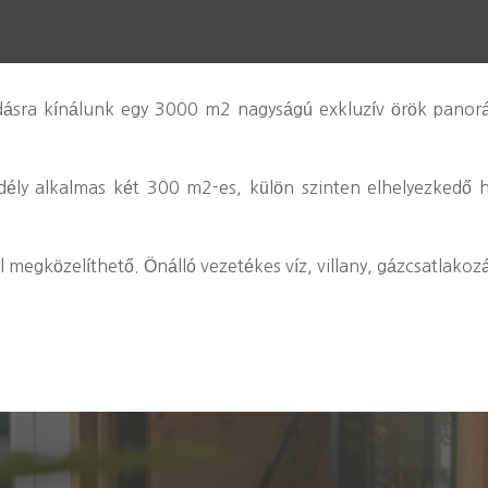
dásra kínálunk egy 3000 m2 nagyságú exkluzív örök panor
edély alkalmas két 300 m2-es, külön szinten elhelyezked
l megközelíthető. Önálló vezetékes víz, villany, gázcsatlakoz