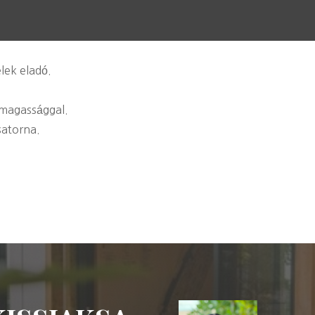
elek eladó.
magassággal.
csatorna.
.