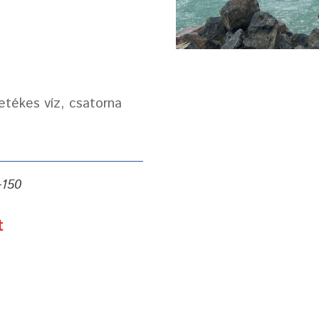
etékes víz, csatorna
-150
t