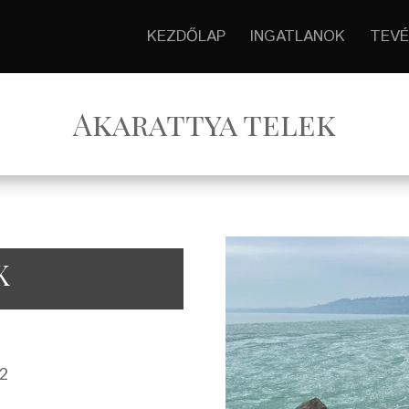
KEZDŐLAP
INGATLANOK
TEVÉ
Akarattya telek
K
m2