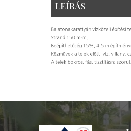
LEÍRÁS
Balatonakarattyán vízközeli építési t
Strand 150 m-re.
Beépíthetőség 15%, 4,5 m építmény
Közművek a telek előtt: víz, villany, 
A telek bokros, fás, tisztításra szorul